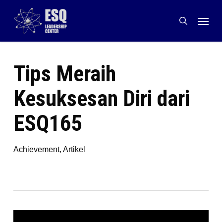
Skip
Menu
to
search
main
content
Tips Meraih
Kesuksesan Diri dari
ESQ165
Achievement
,
Artikel