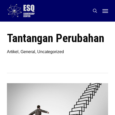
Skip
Menu
to
search
main
content
Tantangan Perubahan
Artikel
,
General
,
Uncategorized