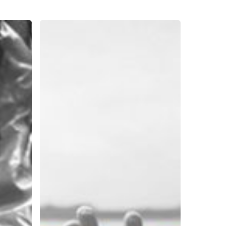
Hal
Yang
Perlu
Dilakukan
Saat
Melakukan
Perjuangan
Dalam
Hidup