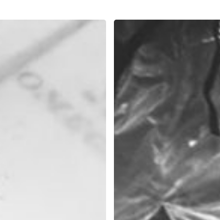
Miliki
5
Karakter
Ini,
Jika
Ingin
Hidup
Bahagia
Dan
Sukses