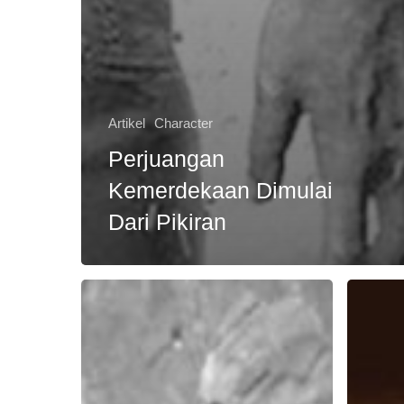
Artikel
Character
Perjuangan
Kemerdekaan Dimulai
Dari Pikiran
Kenapa
Agar
Perjuangan
Mudah
Hidup
Menghad
Itu
Masalah
Penting?
Berat