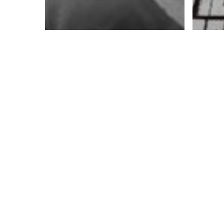
Artik
Ag
Me
Artikel
Character
Kenapa
Ma