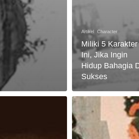
Artikel
Character
Miliki 5 Karakter
Ini, Jika Ingin
Hidup Bahagia 
Sukses
Hakikat
Kebahagiaan
api
adalah
Layaknya
Menangkap