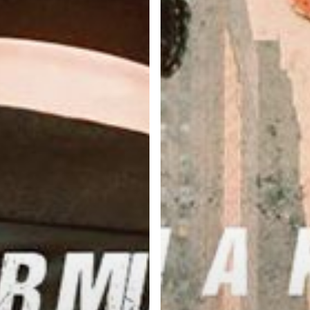
Kupu-
t
Kupu