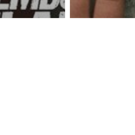
el
Character
ar Mudah
nghadapi
Artikel
Character
salah Berat
Hakikat Kebaha