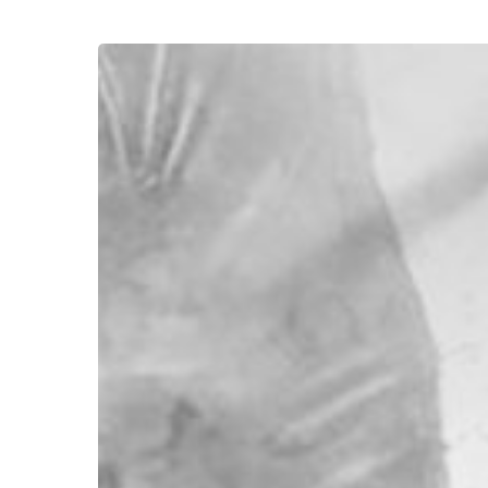
Perjuangan
Kemerdekaan
Dimulai
Dari
Pikiran