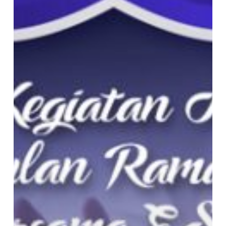
Bunda
yang
Ingin
Berikan
Kegiatan
Bermanfaat
Buat
Anak
di
Bulan
Ramadhan