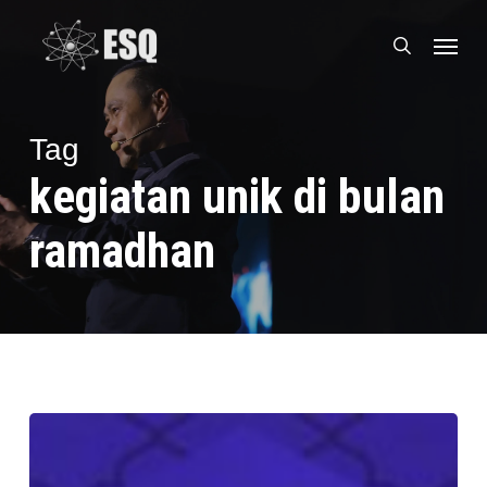
Skip
Menu
to
search
main
content
Tag
kegiatan unik di bulan
ramadhan
Orang
Baik
selalu