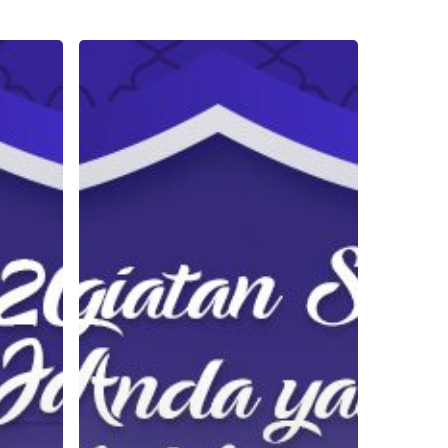
Tidak
Ikut
Mudik
Lebaran
2019?
Coba
Lakukan
Kegiatan
Seru
Ini
Bersama
Orang
Terdekat