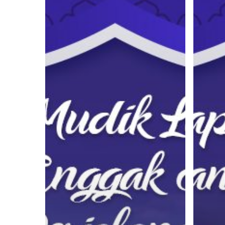
Mudik
Isi
Lebaran
Persiap
biar
Mudik
Enggak
Lebaran
Mabuk
dengan
di
Hal-
Perjalanan
Hal
Seru
Ini