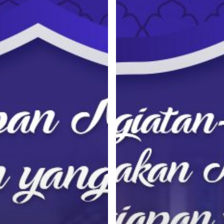
Fitri
an
Sebentar
Lagi,
Kegiatan-
Kegiatan
Ini
Akan
Melengkapi
Persiapan
Lebaran
Anda