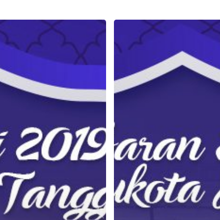
Jadikan
Lebaran
2019
Anda
Lebih
Seru
di
Ibu
Kota
Jakarta