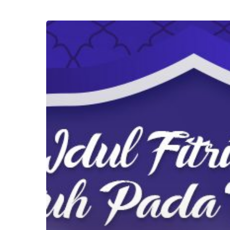
Idul
Fitri
2019
Jatuh
Pada
Tanggal
5
Juni,
Kegiatan
Apa
Saja
yang
Biasanya
Berlangsung
di
Hari