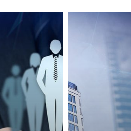
Mau
Training
untuk
Frontliner
yang
Oke?
Di
ESQ
Aja!