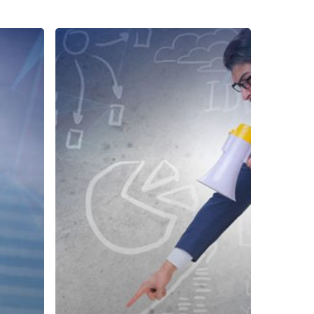
Dilema
Para
Frontliner
yang
Harus
Diketahui
Leader