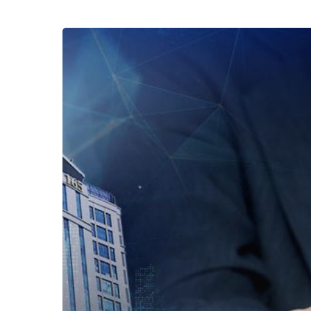
Tips
Menjadi
Leader
Frontliner
Profesional,
Andakah
Salah
Satunya?