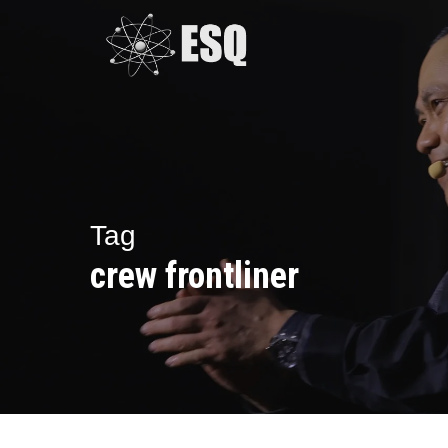
Skip
to
main
content
Tag
crew frontliner