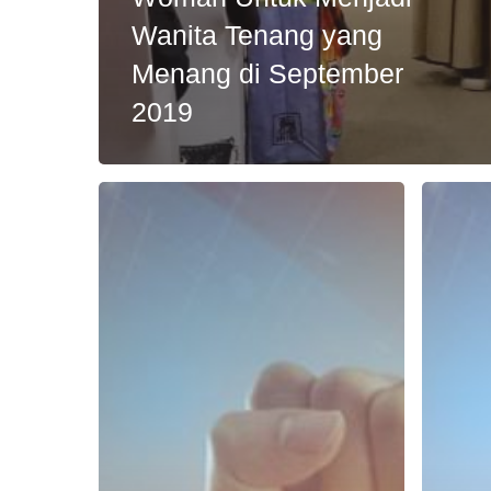
Wanita Tenang yang
Menang di September
2019
Personality
Benarka
yang
Daily
Dimiliki
Habit
oleh
Adalah
Orang-
Represen
Orang
dari
Sukses
Hasil
Kesukse
Kita?