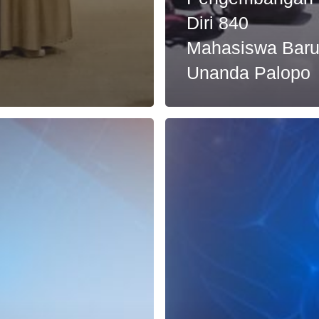
Diri 840
Mahasiswa Bar
Unanda Palopo
h
Apa
yang
Dimaksud
Dengan
tasi
Amygdala
?
san