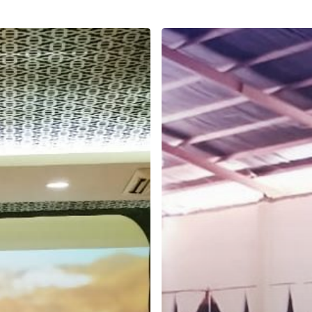
Pelatihan
Motivasi
Pengembangan
Diri
840
Mahasiswa
Baru
Unanda
Palopo