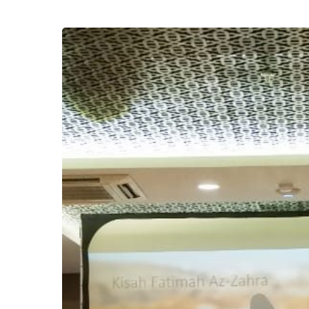
Training
Perdana
Miracle
Woman
Untuk
Menjadi
Wanita
Tenang
yang
Menang
di
September
2019