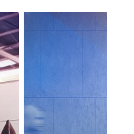
Rutinitas
Sehari-
Hari
Bisa
Tunda
Kesuksesan
di
Masa
Depan,
Benarkah?