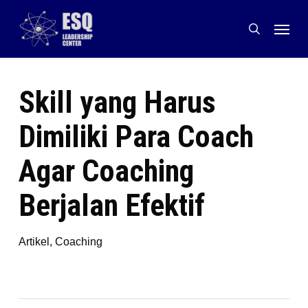
Skip
Menu
to
search
main
content
Skill yang Harus
Dimiliki Para Coach
Agar Coaching
Berjalan Efektif
Artikel
,
Coaching