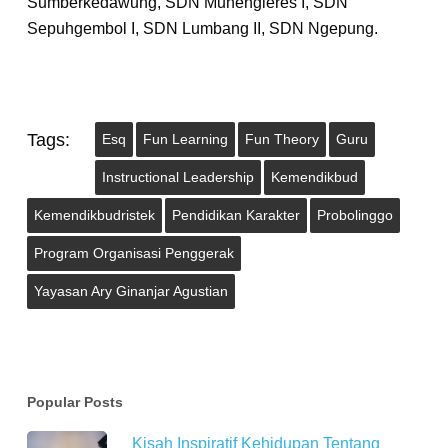
Sumberkedawung, SDN Munengleres I, SDN
Sepuhgembol I, SDN Lumbang II, SDN Ngepung.
Tags:
Esq
Fun Learning
Fun Theory
Guru
Instructional Leadership
Kemendikbud
Kemendikbudristek
Pendidikan Karakter
Probolinggo
Program Organisasi Penggerak
Yayasan Ary Ginanjar Agustian
Popular Posts
Kisah Inspiratif Kehidupan Tentang