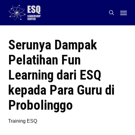
Skip
Menu
to
search
main
content
Serunya Dampak
Pelatihan Fun
Learning dari ESQ
kepada Para Guru di
Probolinggo
Training ESQ