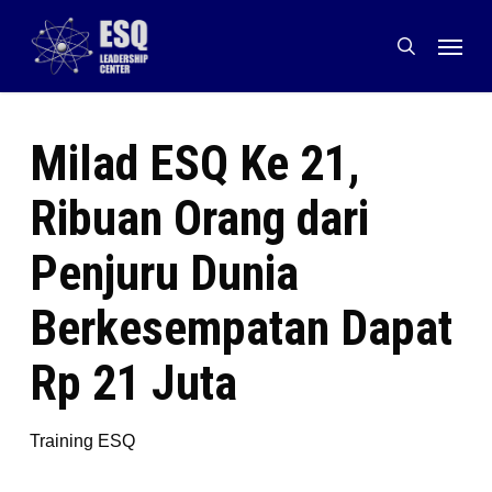
Skip
Menu
to
search
main
content
Milad ESQ Ke 21,
Ribuan Orang dari
Penjuru Dunia
Berkesempatan Dapat
Rp 21 Juta
Training ESQ