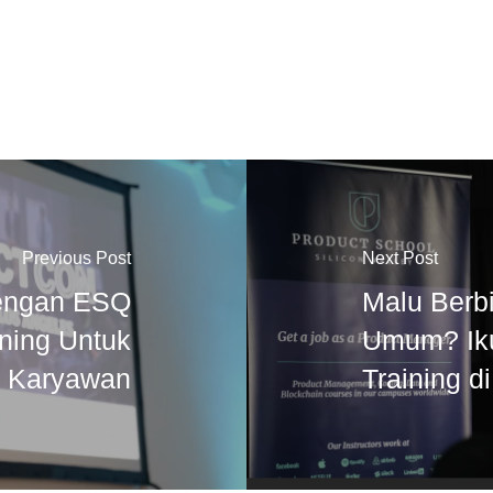
Previous Post
Next Post
dengan ESQ
Malu Berb
ining Untuk
Umum? Iku
Karyawan
Training d