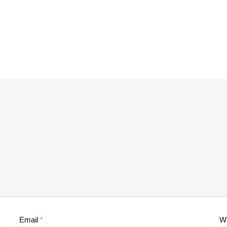
Email
*
W