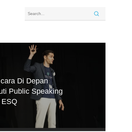
icara Di Depan
ti Public Speaking
i ESQ