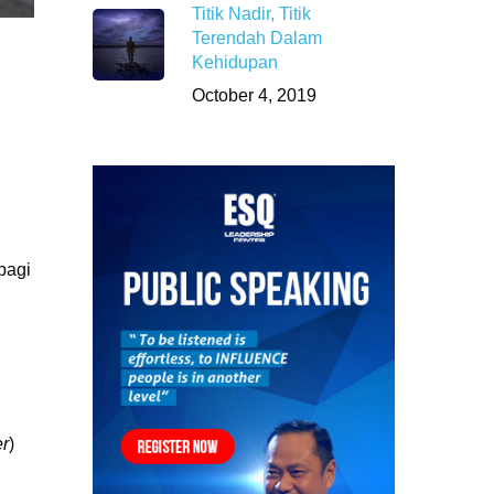
Titik Nadir, Titik
Terendah Dalam
Kehidupan
October 4, 2019
bagi
er
)