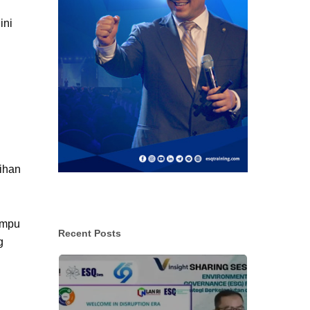
ini
tihan
ampu
Recent Posts
g