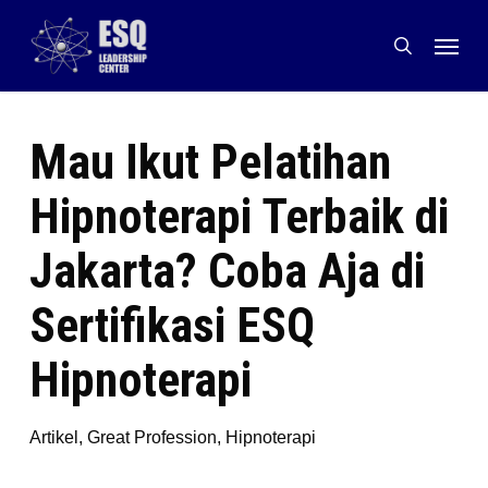
Skip
Menu
to
search
main
content
Mau Ikut Pelatihan
Hipnoterapi Terbaik di
Jakarta? Coba Aja di
Sertifikasi ESQ
Hipnoterapi
Artikel
,
Great Profession
,
Hipnoterapi