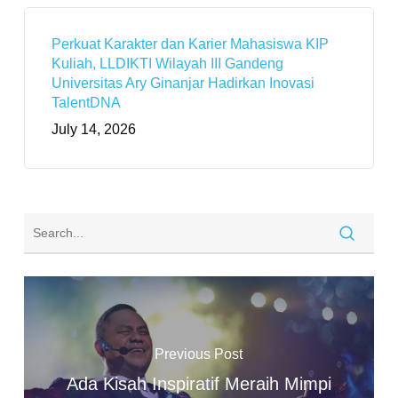
Perkuat Karakter dan Karier Mahasiswa KIP
Kuliah, LLDIKTI Wilayah III Gandeng
Universitas Ary Ginanjar Hadirkan Inovasi
TalentDNA
July 14, 2026
Previous Post
Ada Kisah Inspiratif Meraih Mimpi