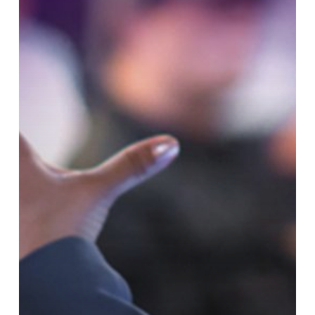
di
Jakarta?
Coba
Aja
di
Sertifikasi
ESQ
Hipnoterapi