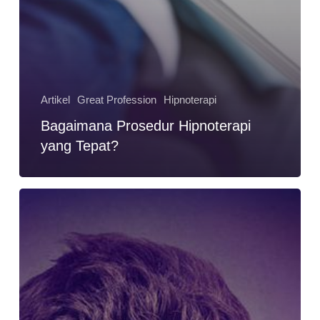
Artikel
Great Profession
Hipnoterapi
Bagaimana Prosedur Hipnoterapi
yang Tepat?
Kondisi
Seperti
Apa
yang
Bisa
Ditangani
dengan