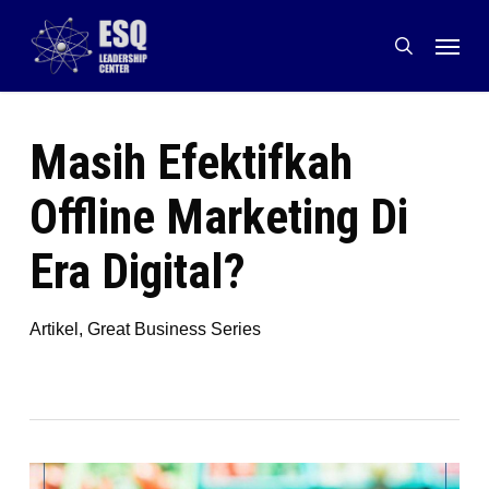
Skip
Menu
to
search
main
content
Masih Efektifkah
Offline Marketing Di
Era Digital?
Artikel
,
Great Business Series