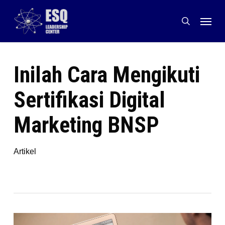
Skip
Menu
to
search
main
content
Inilah Cara Mengikuti
Sertifikasi Digital
Marketing BNSP
Artikel