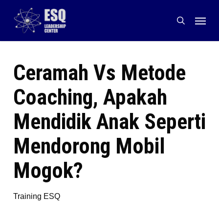
Skip
Menu
to
search
main
content
Ceramah Vs Metode
Coaching, Apakah
Mendidik Anak Seperti
Mendorong Mobil
Mogok?
Training ESQ