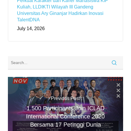
Perkuat Karakter dan Karier Mahasiswa KIP
Kuliah, LLDIKTI Wilayah III Gandeng
Universitas Ary Ginanjar Hadirkan Inovasi
TalentDNA
July 14, 2026
Previous Post
1.500 Participants Join ICLAD
International Conference 2020
Bersama 17 Petinggi Dunia