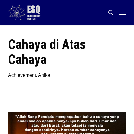
Skip
Menu
to
search
main
content
Cahaya di Atas
Cahaya
Achievement
,
Artikel