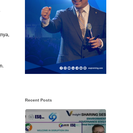
p
tnya,
n.
Recent Posts