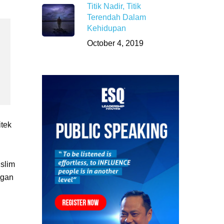
Titik Nadir, Titik
Terendah Dalam
Kehidupan
October 4, 2019
itek
slim
rgan