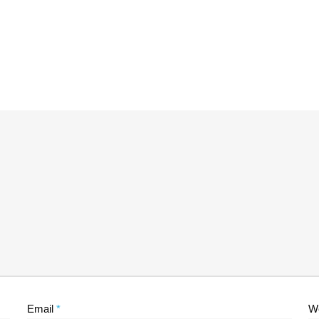
Email
*
W