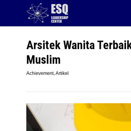
Skip
to
main
content
Arsitek Wanita Terbai
Muslim
Achievement
,
Artikel