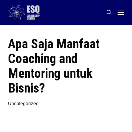
Skip
Menu
to
search
main
content
Apa Saja Manfaat
Coaching and
Mentoring untuk
Bisnis?
Uncategorized