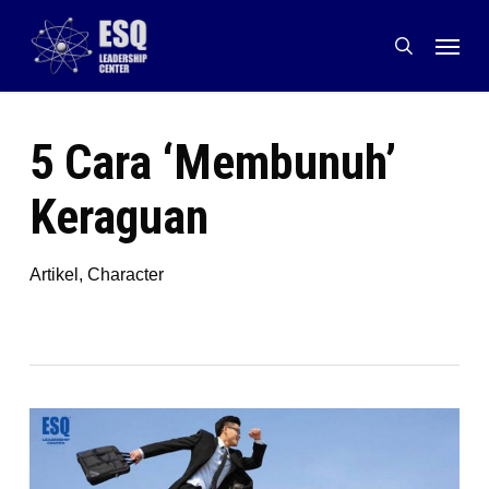
Skip
Menu
to
search
main
content
5 Cara ‘Membunuh’
Keraguan
Artikel
,
Character