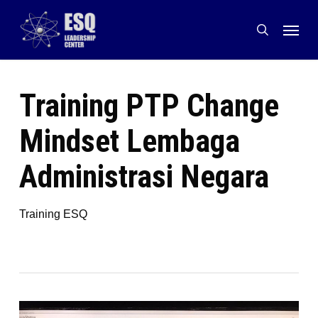
Skip
Menu
to
search
main
content
Training PTP Change
Mindset Lembaga
Administrasi Negara
Training ESQ