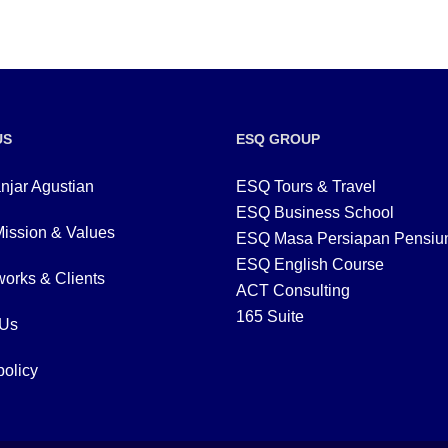
US
ESQ GROUP
njar Agustian
ESQ Tours & Travel
ESQ Business School
Mission & Values
ESQ Masa Persiapan Pensiu
ESQ English Course
orks & Clients
ACT Consulting
165 Suite
 Us
policy