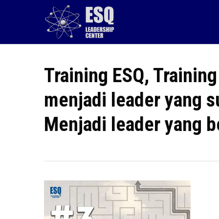
Skip
to
main
content
Training ESQ, Trainin
menjadi leader yang su
Menjadi leader yang b