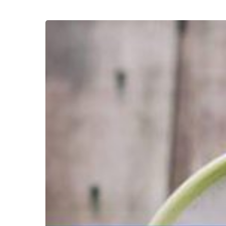
7
Hal
yang
Akan
Mendatangkan
Kebahagiaan
dalam
Hidup