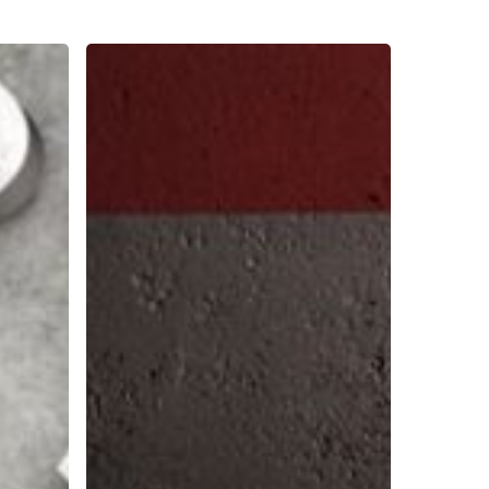
Maraknya
Berita
Bunuh
Diri
di
Indonesia,
Kenapa
Seseorang
Nekat
Bunuh
diri?