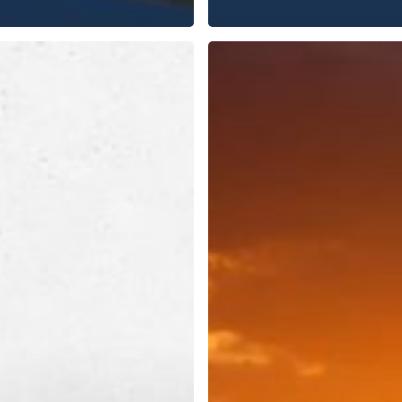
men
Cara
e
Tumbuhkan
Motivasi
Yang
Kuat
Di
Dalam
Diri
m
ce