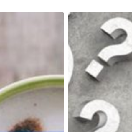
Benarkah
Anda
Sudah
Bahagia?
Cek
Dulu
Disini