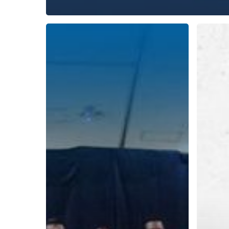
Membangun
Manaje
Karakter
Respons
di
yang
Training
Baik
Personal
Ada
Transformation
di
Program
Training
PT
ESQ
Pembangunan
Quantu
Perumahan
Excellen
Batch
2
bersama
ESQ