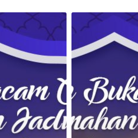
Menu
Buka
Puasa
Rumahan
Paling
Hits
di
Indonesia