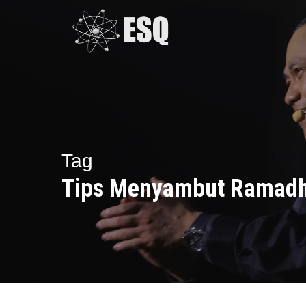
Skip
to
main
content
Tag
Tips Menyambut Ramad