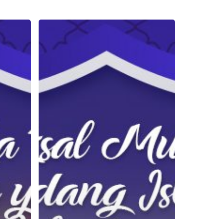
Asal
Mula
Sidang
Isbat
yang
Belum
Banyak
Diketahui