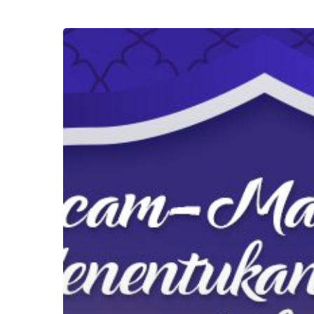
Macam-
Macam
Cara
Menentukan
Jadwal
Puasa
2019
di
Indonesia