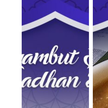
Bulan
Takjil
Ramadhan
Paling
2019
Laris
dengan
di
Kegiatan
Ibu
Tarhib
Kota
Asyik
Ini