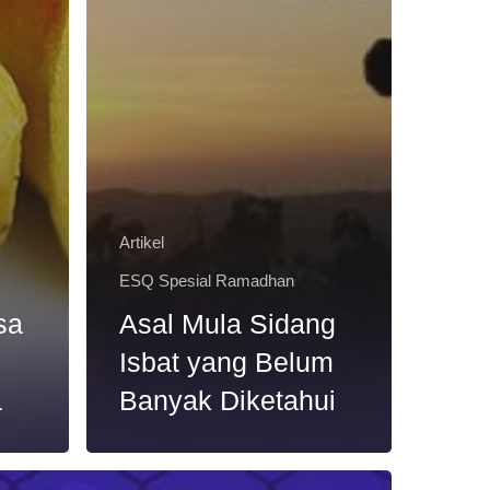
Artikel
ESQ Spesial Ramadhan
sa
Asal Mula Sidang
g
Isbat yang Belum
a
Banyak Diketahui