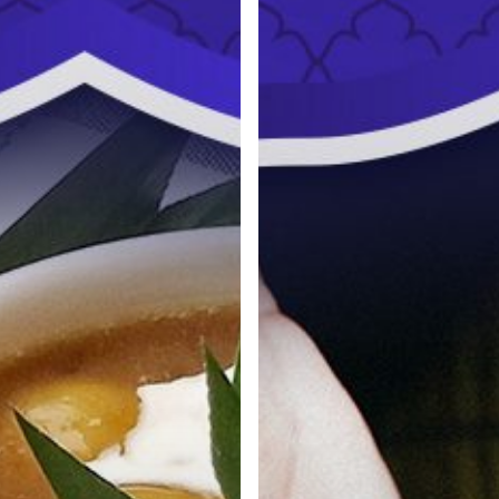
Doa
Puasa
Ramadhan
yang
Insya
Allah
Diijabah