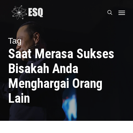
Skip
Menu
to
search
main
content
Tag
Saat Merasa Sukses
Bisakah Anda
Menghargai Orang
Lain