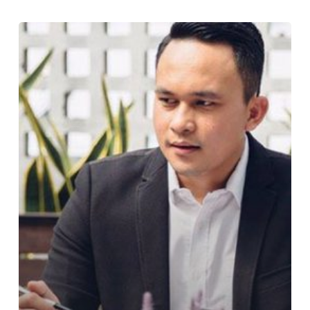
Seberapa
Besar
Anda
Bisa
Menghormati
Orang
Lain
di
Saat
Anda
Sudah
Merasa
Sukses?