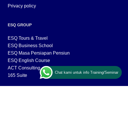
Privacy policy
ESQ GROUP
ESQ Tours & Travel
ESQ Business School
ESQ Masa Persiapan Pensiun
ESQ English Course
ACT Consulting
Chat kami untuk info Training/Seminar
165 Suite
CONTACT US
ESQ Training
Gedung Menara 165 lantai.24 Jalan TB. Simatupang
Kav.1 RT/RW 008/003, Kel. Cilandak Timur, Kec. Pasar