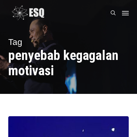
Skip
Menu
to
search
main
content
Tag
penyebab kegagalan
motivasi
Penyebab
Kegagalan
Dalam