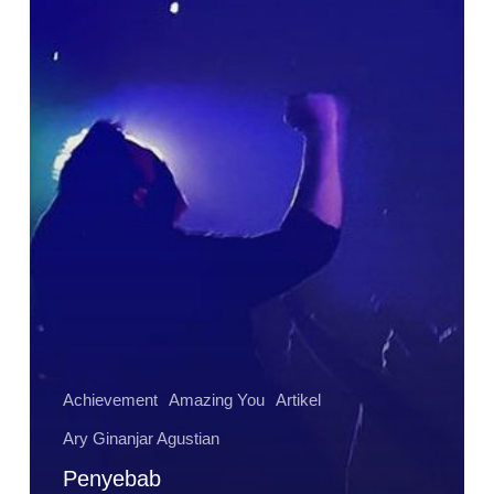
Hidup
dan
Bagaimana
Cara
Mengubahnya
Achievement
Amazing You
Artikel
Ary Ginanjar Agustian
Penyebab