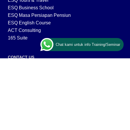
ESQ Tours & Travel
ESQ Business School
ESQ Masa Persiapan Pensiun
ESQ English Course
ACT Consulting
165 Suite
Chat kami untuk info Training/Seminar
CONTACT US
ESQ Training
Gedung Menara 165 lantai.24 Jalan TB. Simatupang
Kav.1 RT/RW 008/003, Kel. Cilandak Timur, Kec. Pasar
Minggu, Kota Adm. Jakarta Selatan, Prov, DKI Jakarta
12560