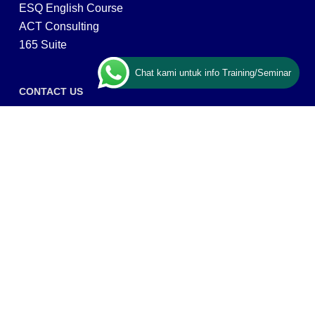
ESQ English Course
ACT Consulting
165 Suite
Chat kami untuk info Training/Seminar
CONTACT US
ESQ Training
Gedung Menara 165 lantai.24 Jalan TB. Simatupang
Kav.1 RT/RW 008/003, Kel. Cilandak Timur, Kec. Pasar
Minggu, Kota Adm. Jakarta Selatan, Prov, DKI Jakarta
12560
Copyright © 2026 PT ARGA BANGUN BANGSA