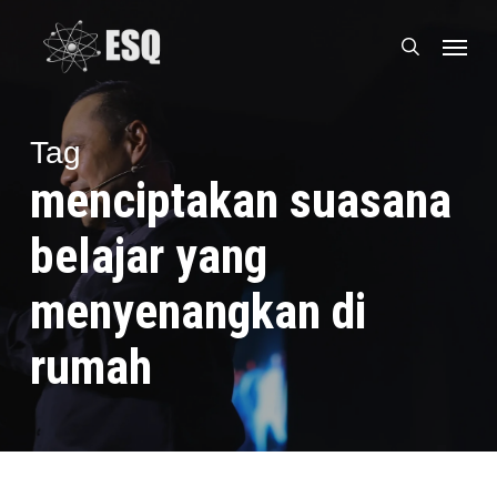
Skip
Menu
to
search
main
content
Tag
menciptakan suasana
belajar yang
menyenangkan di
rumah