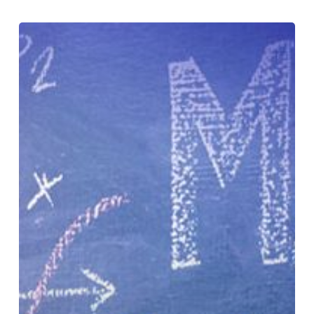
Cara
Menjadi
Guru
yang
Berkualitas,
Hebat
dan
Profesional