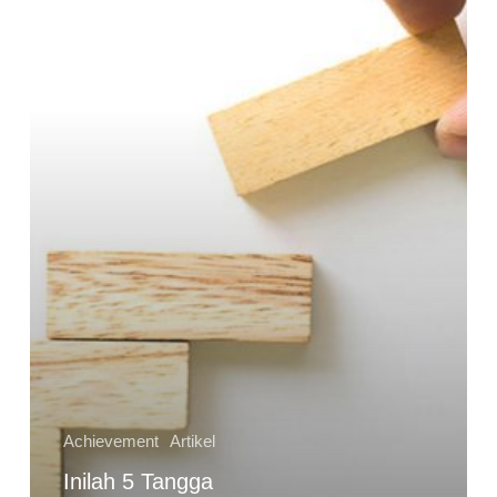
yang
Wajib
Dilalui
Untuk
Menjadi
Pemimpin
Sukses
dan
Berpengaruh
Achievement
Artikel
Inilah 5 Tangga