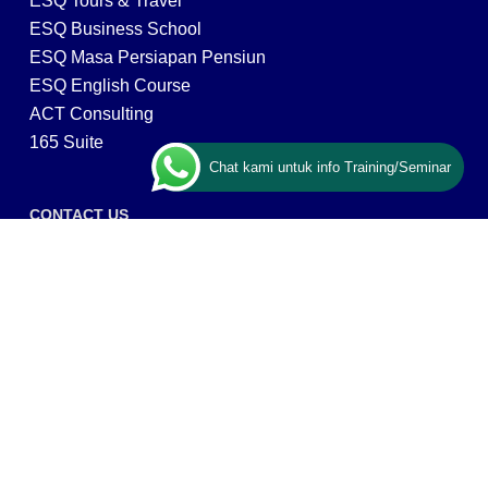
ESQ Tours & Travel
ESQ Business School
ESQ Masa Persiapan Pensiun
ESQ English Course
ACT Consulting
165 Suite
Chat kami untuk info Training/Seminar
CONTACT US
ESQ Training
Gedung Menara 165 lantai.24 Jalan TB. Simatupang
Kav.1 RT/RW 008/003, Kel. Cilandak Timur, Kec. Pasar
Minggu, Kota Adm. Jakarta Selatan, Prov, DKI Jakarta
12560