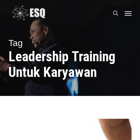
Skip
Menu
to
search
main
content
Tag
Leadership Training
Untuk Karyawan
Inilah
5
Tangga