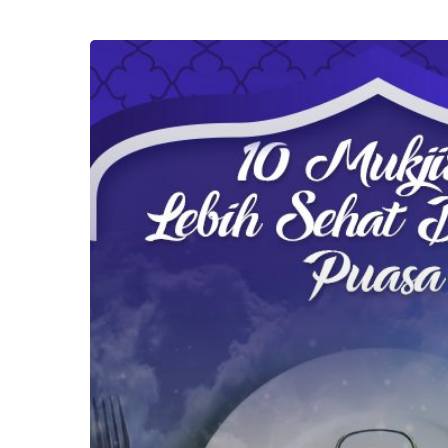
10
Mukjizat
Menjadi
Lebih
Sehat
dengan
Puasa