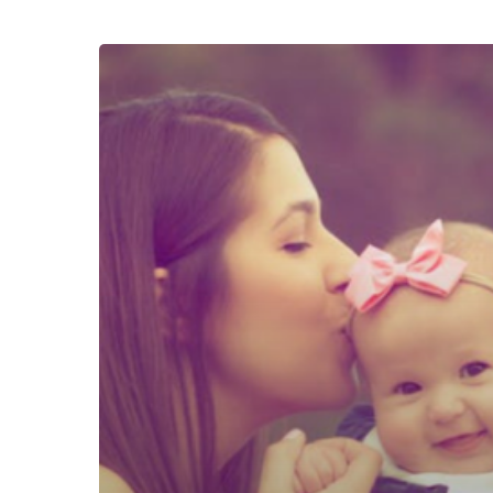
Kenapa
Ilmu
Parenting
Itu
Penting
?
ini
Lho
Alasannya