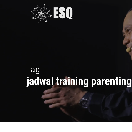
Skip
to
main
content
Tag
jadwal training parenting