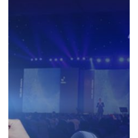
Public
Speaking
yang
Baik
Untuk
Introvert
atau
Pribadi
yang
Senang
Menyendiri