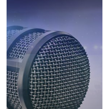
Memilih
Public
Speaking
Training
yang
Ampuh
untuk
Anda