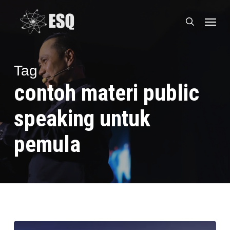
Skip
Menu
to
search
main
content
Tag
contoh materi public
speaking untuk
pemula
Tips