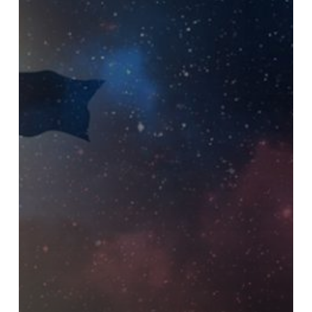
Program
Dengan
Seven
Human
Forces