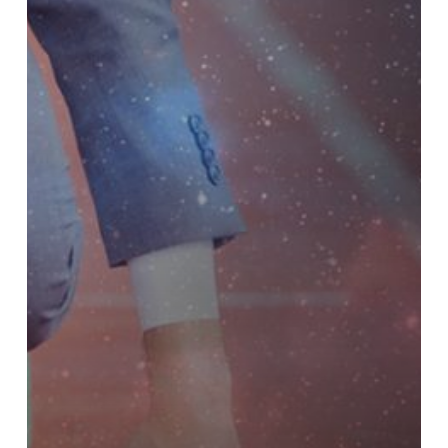
dari
Nol
Dengan
Niat
Mulia