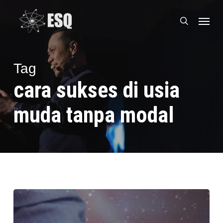
Skip
Menu
to
search
main
content
Tag
cara sukses di usia
muda tanpa modal
Cara
Meraih
Sukses