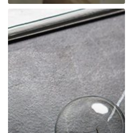
Langkah
Menuju
Sukses,
Untuk
Mencapai
Sukses
Dalam
Hidup