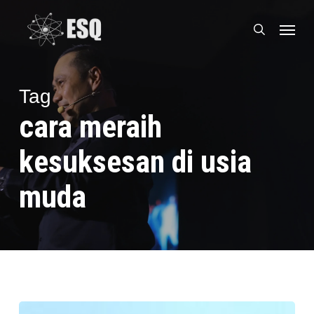
Skip
Menu
to
search
main
content
Tag
cara meraih
kesuksesan di usia
muda
Belajar