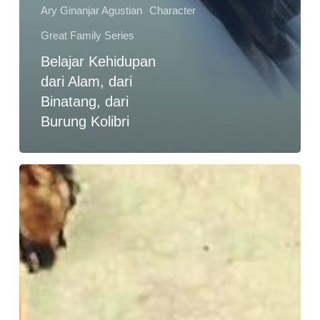
Ary Ginanjar Agustian
Character
Great Family Series
Belajar Kehidupan
dari Alam, dari
Binatang, dari
Burung Kolibri
Cara
Menjadi
Orang
Sukses
Dengan
Cepat,
Bisakah
?