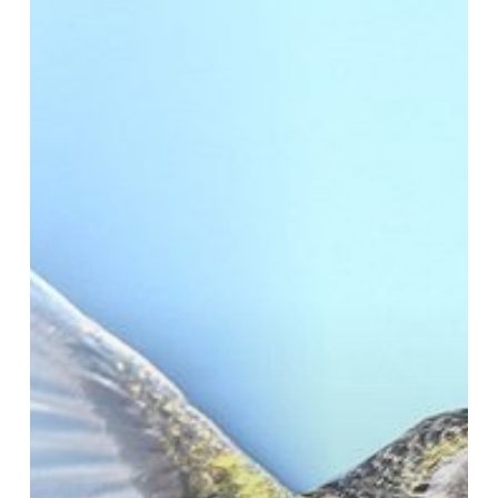
Kehidupan
dari
Alam,
dari
Binatang,
dari
Burung
Kolibri