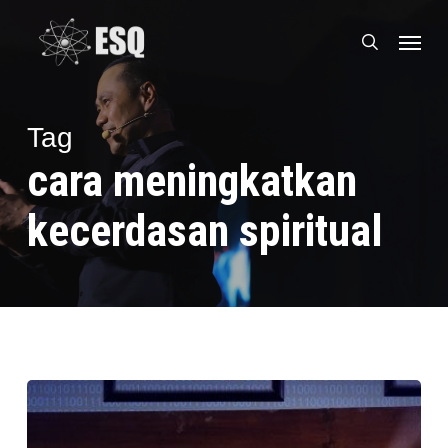
Skip
Menu
to
search
main
content
Tag
cara meningkatkan
kecerdasan spiritual
Karakteristik
dan
Cara