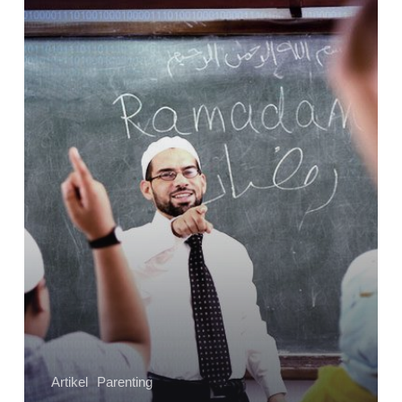
Melatih
Kecerdasan
Spiritual
pada
Remaja
Artikel
Parenting