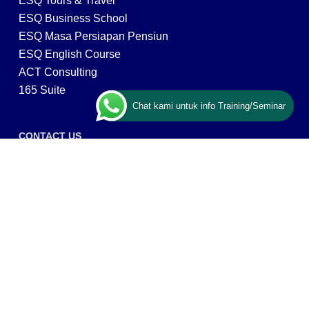
ESQ Tours & Travel
ESQ Business School
ESQ Masa Persiapan Pensiun
ESQ English Course
ACT Consulting
165 Suite
Chat kami untuk info Training/Seminar
CONTACT US
ESQ Training
Gedung Menara 165 lantai.24 Jalan TB. Simatupang
Kav.1 RT/RW 008/003, Kel. Cilandak Timur, Kec. Pasar
Minggu, Kota Adm. Jakarta Selatan, Prov, DKI Jakarta
12560