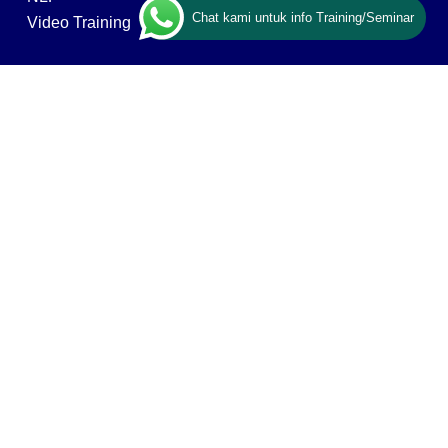
Chat kami untuk info Training/Seminar
Video Training
ABOUT US
Ary Ginanjar Agustian
Vision, Mission & Values
Our Networks & Clients
Contact Us
Privacy policy
ESQ GROUP
ESQ Tours & Travel