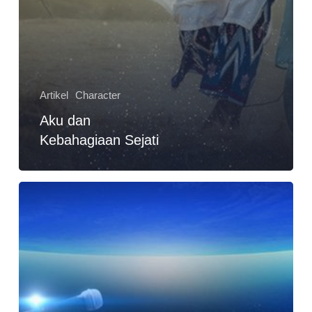
Artikel
Character
Aku dan
Kebahagiaan Sejati
Cara
Menyelesaikan
Masalah
dan
Menghilangkan
Depresi,
Bisakah