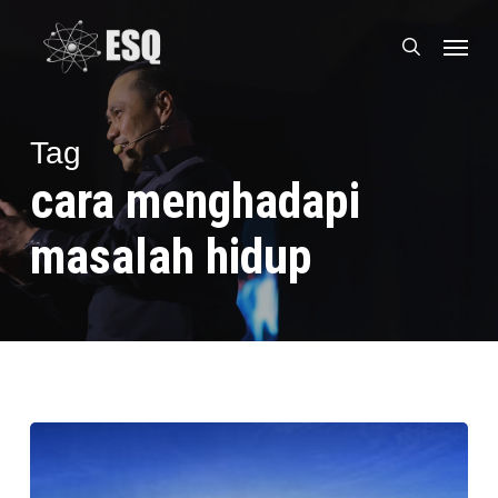
Skip
Menu
to
search
main
content
Tag
cara menghadapi
masalah hidup
Aku
dan
Kebahagiaan