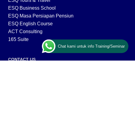
ESQ Tours & Travel
ESQ Business School
ESQ Masa Persiapan Pensiun
ESQ English Course
ACT Consulting
165 Suite
Chat kami untuk info Training/Seminar
CONTACT US
ESQ Training
Gedung Menara 165 lantai.24 Jalan TB. Simatupang
Kav.1 RT/RW 008/003, Kel. Cilandak Timur, Kec. Pasar
Minggu, Kota Adm. Jakarta Selatan, Prov, DKI Jakarta
12560