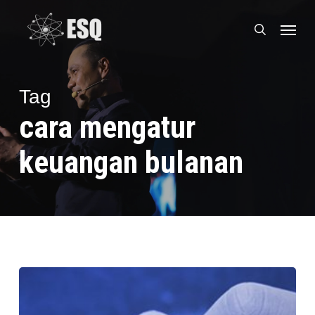
Skip
Menu
to
search
main
content
Tag
cara mengatur
keuangan bulanan
Cara
Mendidik
Anak