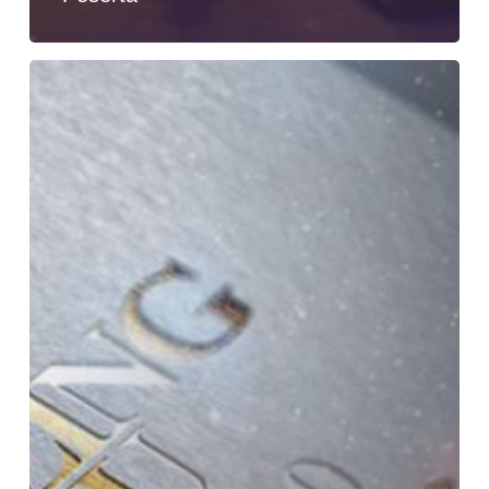
Training
Untuk
Meningkatkan
Motivasi
:
The
Amazing
You
2020