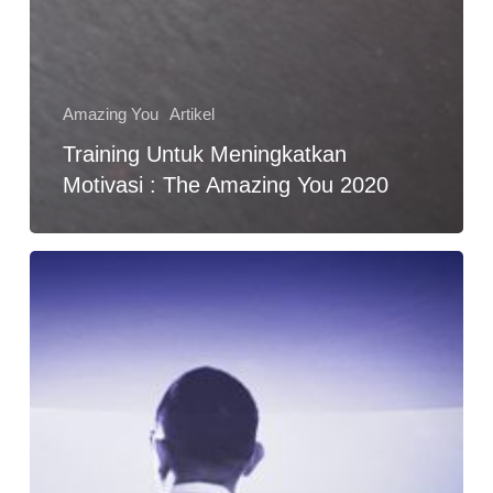
Amazing You
Artikel
Training Untuk Meningkatkan
Motivasi : The Amazing You 2020
Nasehat
Tentang
Kehidupan
:
Jangan
Sampai
Salah
Mengejar
Tujuan