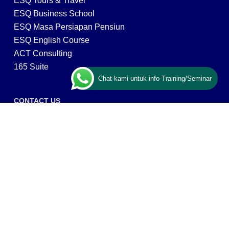
ESQ Tours & Travel
ESQ Business School
ESQ Masa Persiapan Pensiun
ESQ English Course
ACT Consulting
165 Suite
Chat kami untuk info Training/Seminar
CONTACT US
ESQ Training
Gedung Menara 165 lantai.24 Jalan TB. Simatupang
Kav.1 RT/RW 008/003, Kel. Cilandak Timur, Kec. Pasar
Minggu, Kota Adm. Jakarta Selatan, Prov, DKI Jakarta
12560