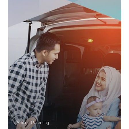
Sehat
Lahir
dan
Batin
Dengan
Cara
Ini
Artikel
Parenting