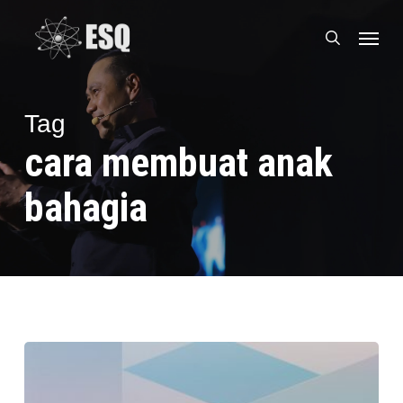
Skip
Menu
to
search
main
content
Tag
cara membuat anak
bahagia
Agar
Anak
Tetap