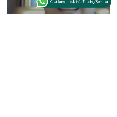
Chat kami untuk info Training/Seminar
Training ESQ
Core Values BUMN, Founder ESQ
Group: AKHLAK Tumbuh di Level 4
dan 5, Ada Risetnya!
Coaching
Skill