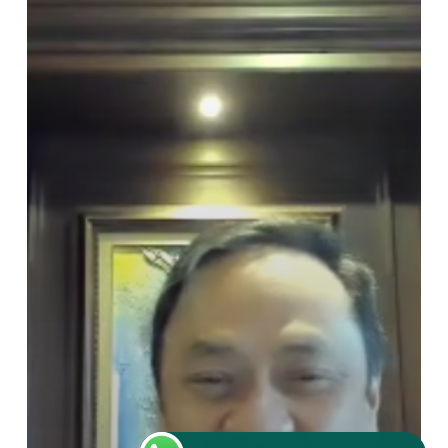
Level
4
dan
5,
Ada
Risetnya!