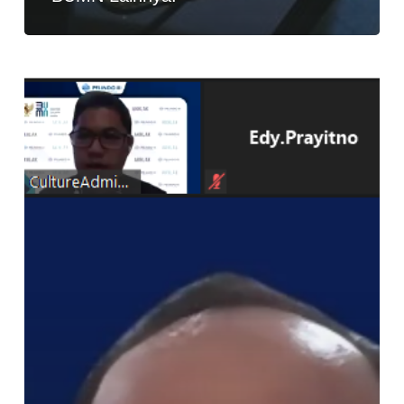
Pelindo
III,
Edi
Priyanto:
85%
Leaders
Butuhkan
Ini!