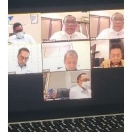
Alasan
Mengapa
Adanya
Kasus
di
Garuda,
Jiwasraya
dan
BUMN
Lainnya!