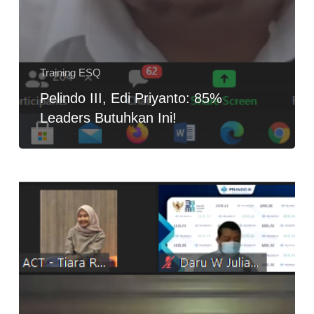
Training ESQ
Pelindo III, Edi Priyanto: 85%
Leaders Butuhkan Ini!
Core
Values
BUMN,
Founder
ESQ
Group:
AKHLAK
Tumbuh
di