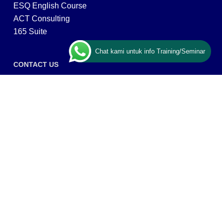
ESQ English Course
ACT Consulting
165 Suite
Chat kami untuk info Training/Seminar
CONTACT US
ESQ Training
Gedung Menara 165 lantai.24 Jalan TB. Simatupang
Kav.1 RT/RW 008/003, Kel. Cilandak Timur, Kec. Pasar
Minggu, Kota Adm. Jakarta Selatan, Prov, DKI Jakarta
12560
Copyright © 2026 PT ARGA BANGUN BANGSA