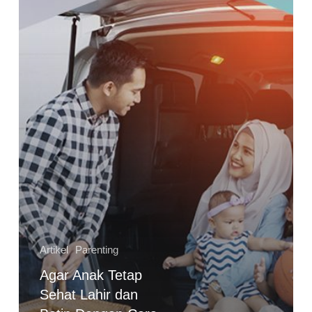
dan
Batin
Dengan
Cara
Ini
Artikel
Parenting
Agar Anak Tetap
Sehat Lahir dan