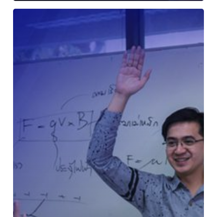
Pengembangan
Proses
Kegiatan
Belajar-
Mengajar
yang
Proaktif
untuk
Guru