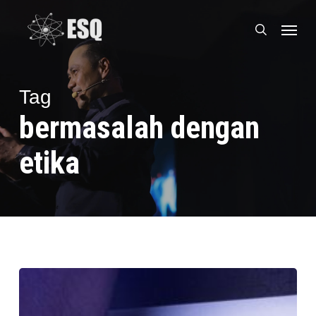
Skip
Menu
to
search
main
content
Tag
bermasalah dengan
etika
Cara
Meningkatkan
Kompetensi