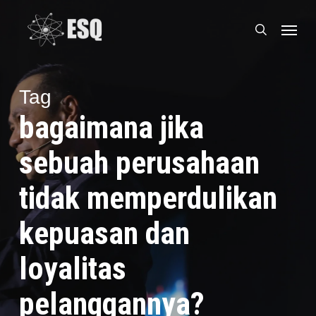
Skip
Menu
to
search
main
content
Tag
bagaimana jika
sebuah perusahaan
tidak memperdulikan
kepuasan dan
loyalitas
pelanggannya?