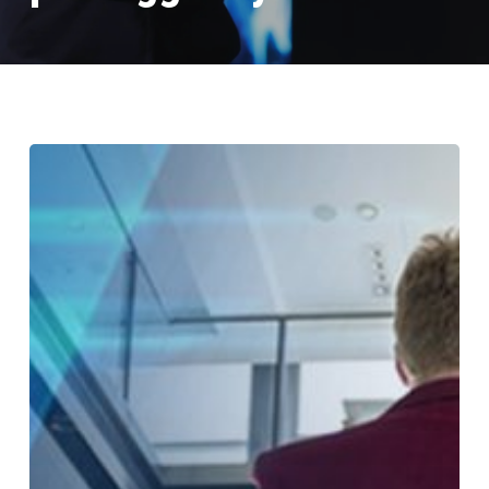
Motivasi
Team
Leader
Sales
dan
Tips
Untuk
Anda
Para
Pemimpin