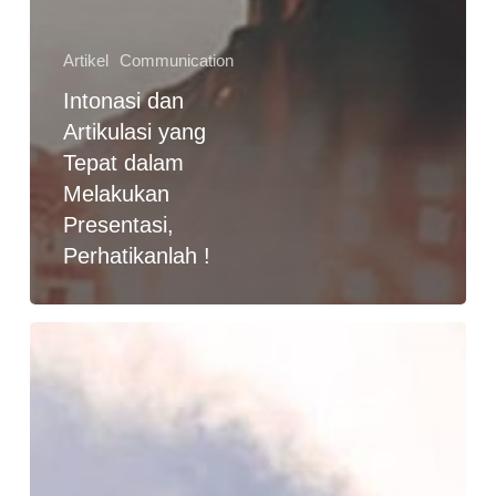
Artikel
Communication
Intonasi dan
Artikulasi yang
Tepat dalam
Melakukan
Presentasi,
Perhatikanlah !
Cara
Mudah
Sukses
di
Usia
Muda,