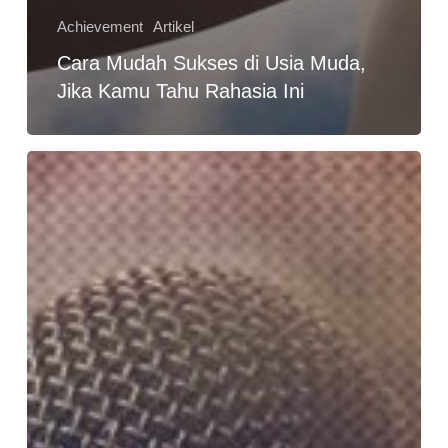
Achievement
Artikel
Cara Mudah Sukses di Usia Muda,
Jika Kamu Tahu Rahasia Ini
Cara
Menjadi
Public
Speaker
Yang
Baik,
Perhatikan
3
Poin
Ini
!