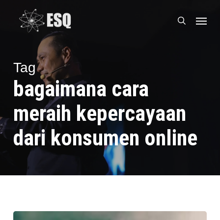
Skip
Menu
to
search
main
content
Tag
bagaimana cara
meraih kepercayaan
dari konsumen online
Intonasi