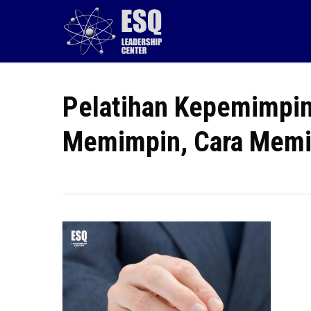
Skip
to
main
content
Pelatihan Kepemimpin
Memimpin, Cara Memi