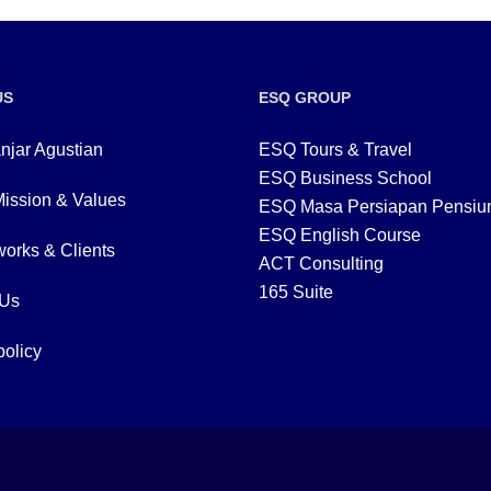
US
ESQ GROUP
njar Agustian
ESQ Tours & Travel
ESQ Business School
Mission & Values
ESQ Masa Persiapan Pensiu
ESQ English Course
orks & Clients
ACT Consulting
165 Suite
 Us
policy