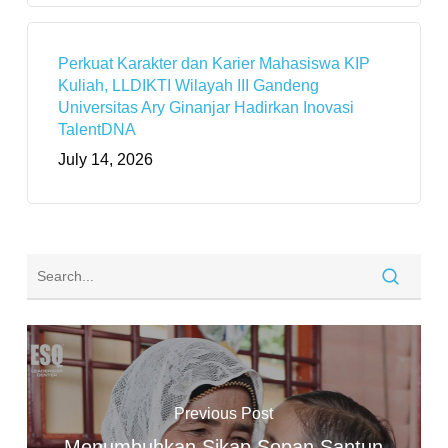
Perkuat Karakter dan Karier Mahasiswa KIP
Kuliah, LLDIKTI Wilayah III Gandeng
Universitas Ary Ginanjar Hadirkan Inovasi
TalentDNA
July 14, 2026
Previous Post
Menumbuhkan Sikap Sopan Santun