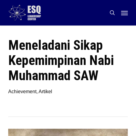
Skip
Menu
to
search
main
content
Meneladani Sikap
Kepemimpinan Nabi
Muhammad SAW
Achievement
,
Artikel