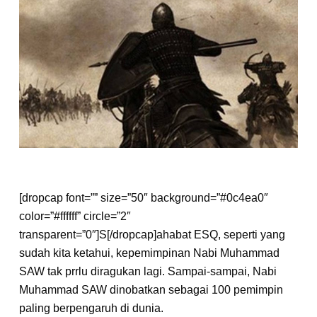
[dropcap font=”” size=”50″ background=”#0c4ea0″
color=”#ffffff” circle=”2″
transparent=”0″]S[/dropcap]ahabat ESQ, seperti yang
sudah kita ketahui, kepemimpinan Nabi Muhammad
SAW tak prrlu diragukan lagi. Sampai-sampai, Nabi
Muhammad SAW dinobatkan sebagai 100 pemimpin
paling berpengaruh di dunia.