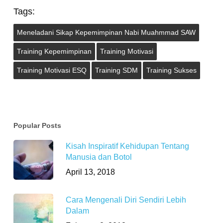
Tags:
Meneladani Sikap Kepemimpinan Nabi Muahmmad SAW
Training Kepemimpinan
Training Motivasi
Training Motivasi ESQ
Training SDM
Training Sukses
Popular Posts
Kisah Inspiratif Kehidupan Tentang
Manusia dan Botol
April 13, 2018
Cara Mengenali Diri Sendiri Lebih
Dalam