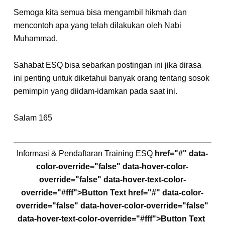
Semoga kita semua bisa mengambil hikmah dan
mencontoh apa yang telah dilakukan oleh Nabi
Muhammad.
Sahabat ESQ bisa sebarkan postingan ini jika dirasa
ini penting untuk diketahui banyak orang tentang sosok
pemimpin yang diidam-idamkan pada saat ini.
Salam 165
Informasi & Pendaftaran Training ESQ
href="#" data-
color-override="false" data-hover-color-
override="false" data-hover-text-color-
override="#fff">
Button Text
href="#" data-color-
override="false" data-hover-color-override="false"
data-hover-text-color-override="#fff">
Button Text