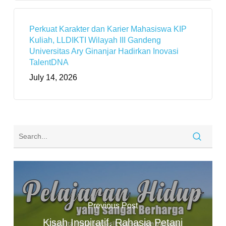
Perkuat Karakter dan Karier Mahasiswa KIP
Kuliah, LLDIKTI Wilayah III Gandeng
Universitas Ary Ginanjar Hadirkan Inovasi
TalentDNA
July 14, 2026
Previous Post
Kisah Inspiratif, Rahasia Petani