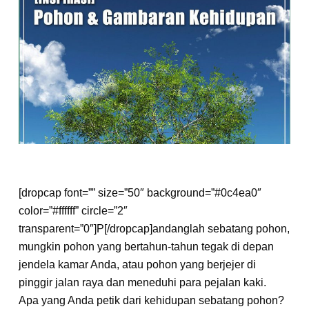
[dropcap font=”” size=”50″ background=”#0c4ea0″
color=”#ffffff” circle=”2″
transparent=”0″]P[/dropcap]andanglah sebatang pohon,
mungkin pohon yang bertahun-tahun tegak di depan
jendela kamar Anda, atau pohon yang berjejer di
pinggir jalan raya dan meneduhi para pejalan kaki.
Apa yang Anda petik dari kehidupan sebatang pohon?