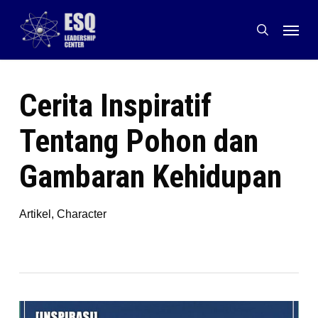
Skip
Menu
to
search
main
content
Cerita Inspiratif
Tentang Pohon dan
Gambaran Kehidupan
Artikel
,
Character