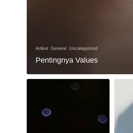
Artikel
General
Uncategorized
Pentingnya Values
ESQ
Memakn
Ajak
Pekerja
Media
Yang
Massa
Anda
Wujudkan
Diamana
Indonesia
Dapat
Emas
Motivasi