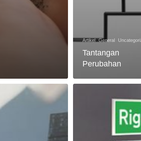
Artikel
General
Uncategor
Tantangan
Perubahan
ai
5
an
Kesalahan
Agen
Perubahan
hkan,