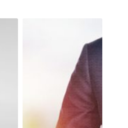
Menyemai
Nilai
di
Perusahaan
Kelas
Dunia