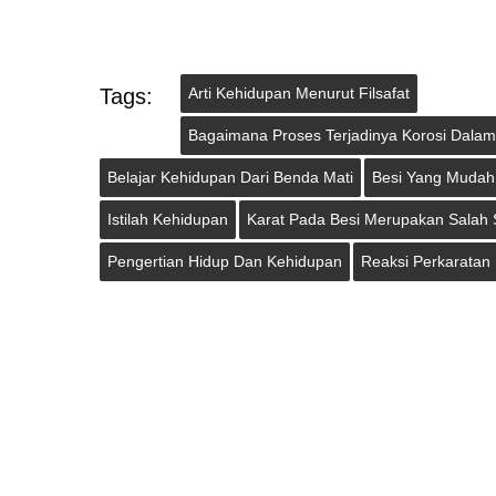
Tags:
Arti Kehidupan Menurut Filsafat
Bagaimana Proses Terjadinya Korosi Dalam
Belajar Kehidupan Dari Benda Mati
Besi Yang Mudah
Istilah Kehidupan
Karat Pada Besi Merupakan Salah
Pengertian Hidup Dan Kehidupan
Reaksi Perkaratan 