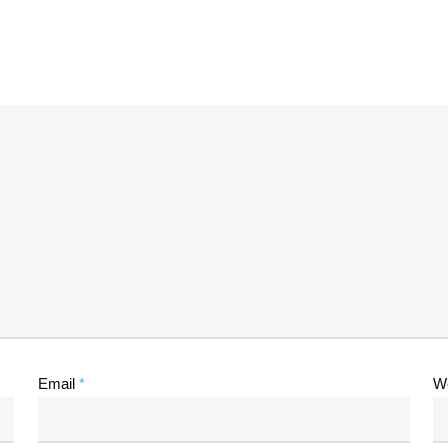
Email
*
W