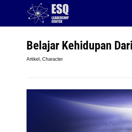
Skip
to
main
content
Belajar Kehidupan Dari
Artikel
,
Character