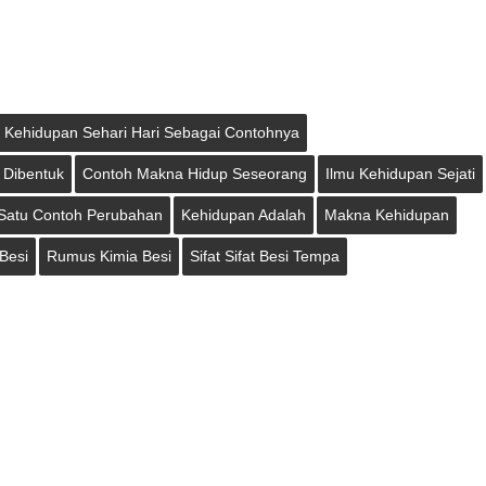
 Kehidupan Sehari Hari Sebagai Contohnya
 Dibentuk
Contoh Makna Hidup Seseorang
Ilmu Kehidupan Sejati
 Satu Contoh Perubahan
Kehidupan Adalah
Makna Kehidupan
Besi
Rumus Kimia Besi
Sifat Sifat Besi Tempa