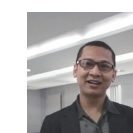
Kesan
Dua
Dosen
Yang
Ikut
Seminar
ESQ
The
Missing
Power