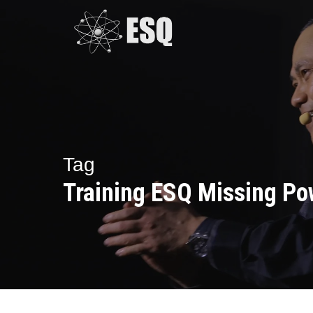
Skip
to
main
content
Tag
Training ESQ Missing Po