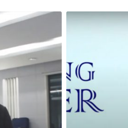
Cara
Terbaik
Untuk
Refreshing
&
Melepas
Stress
di
Weekend
Anda