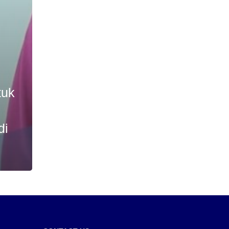
tuk
di